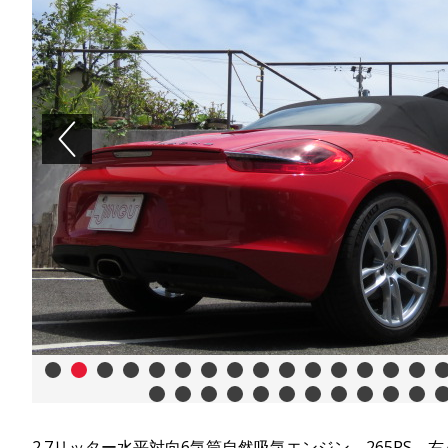
Previous
1
2
3
4
5
6
7
8
9
10
11
12
13
14
15
16
25
26
27
28
29
30
31
32
33
34
35
36
2.7リッター水平対向6気筒自然吸気エンジン、265PS、