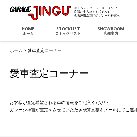
ポルシェ・フェラーリ・ベンツ…
ポルシェ・フェラーリ・
良質な中古車をお求めなら、
名古屋市瑞穂区のガレージ神宮へ
HOME
STOCKLIST
SHOWROOM
ホーム
ストックリスト
店舗案内
ホーム
>
愛車査定コーナー
愛車査定コーナー
お客様が査定希望される車の情報をご記入ください。
ガレージ神宮が査定をさせていただき概算見積をメールにてご連