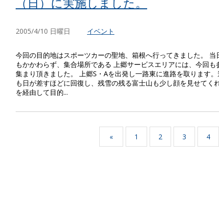
（日）に実施しました。
2005/4/10 日曜日
イベント
今回の目的地はスポーツカーの聖地、箱根へ行ってきました。 当
もかかわらず、集合場所である 上郷サービスエリアには、今回も
集まり頂きました。 上郷S・Aを出発し一路東に進路を取ります。
も日が差すほどに回復し、残雪の残る富士山も少し顔を見せてくれ
を経由して目的...
«
1
2
3
4