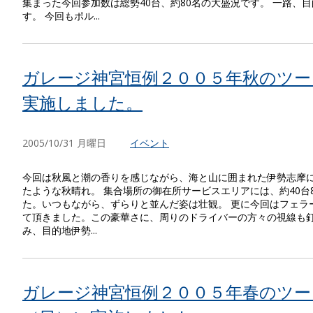
集まった今回参加数は総勢40台、約80名の大盛況です。 一路、
す。 今回もポル...
ガレージ神宮恒例２００５年秋のツーリ
実施しました。
2005/10/31 月曜日
イベント
今回は秋風と潮の香りを感じながら、海と山に囲まれた伊勢志摩に
たような秋晴れ。 集合場所の御在所サービスエリアには、約40台
た。いつもながら、ずらりと並んだ姿は壮観。 更に今回はフェラ
て頂きました。この豪華さに、周りのドライバーの方々の視線も釘
み、目的地伊勢...
ガレージ神宮恒例２００５年春のツー