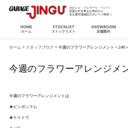
ポルシェ・フェラーリ・ベンツ…
ポルシェ・フェラーリ・
良質な中古車をお求めなら、
名古屋市瑞穂区のガレージ神宮へ
HOME
STOCKLIST
SHOWROOM
ホーム
ストックリスト
店舗案内
ホーム
>
スタッフブログ
>
今週のフラワーアレンジメント＜240
今週のフラワーアレンジメン
今週のフラワーアレンジメントは
★ピンポンマム
★ケイトウ