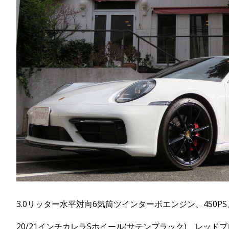
3.0リッター水平対向6気筒ツインターボエンジン、450P
20/21インチカレラSホイール(サテンブラック)、レッ