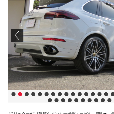
Previous
1
2
3
4
5
6
7
8
9
10
11
12
13
14
15
16
25
26
27
28
29
30
31
32
33
34
4.2リッターV型8気筒ツインターボディーゼル 385ps 