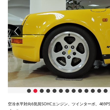
Previous
1
2
3
4
5
6
7
8
9
10
11
12
13
空冷水平対向6気筒SOHCエンジン、ツインターボ、469