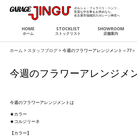
ポルシェ・フェラーリ・ベンツ…
ポルシェ・フェラーリ・
良質な中古車をお求めなら、
名古屋市瑞穂区のガレージ神宮へ
HOME
STOCKLIST
SHOWROOM
ホーム
ストックリスト
店舗案内
ホーム
>
スタッフブログ
>
今週のフラワーアレンジメント＜77＞
今週のフラワーアレンジメン
今週のフラワーアレンジメントは
★カラー
★コルジリーネ
【カラー】