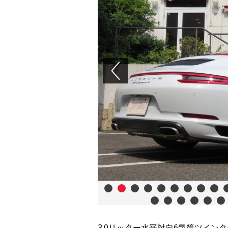
Previous
1
2
3
4
5
6
7
8
9
1
25
26
27
28
29
30
3.0リッター水平対向6気筒ツインタ