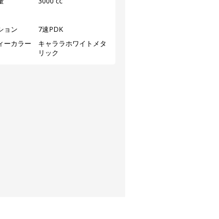
量
3000 cc
ション
7速PDK
ィーカラー
キャララホワイトメタ
リック