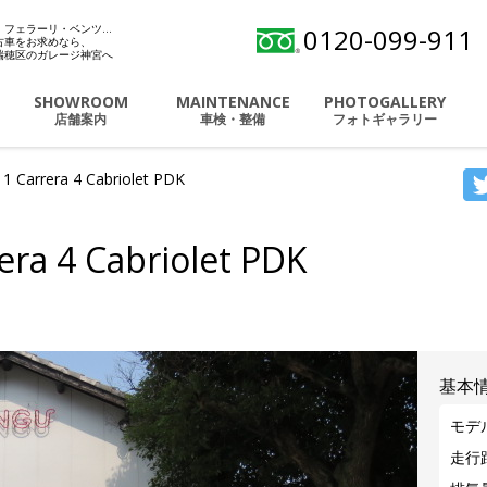
・フェラーリ・ベンツ…
0120-099-911
シェ・フェラーリ・ベンツ 名古屋市瑞穂区 ガレー
古車をお求めなら、
瑞穂区のガレージ神宮へ
SHOWROOM
MAINTENANCE
PHOTOGALLERY
店舗案内
車検・整備
フォトギャラリー
1 Carrera 4 Cabriolet PDK
era 4 Cabriolet PDK
基本
モデ
走行