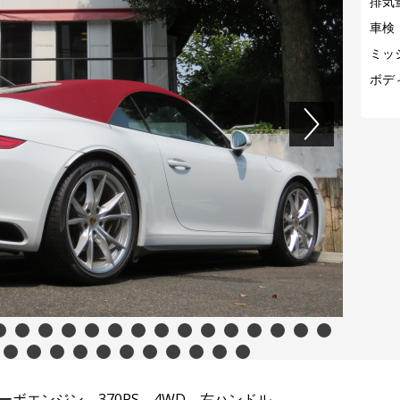
排気
車検
ミッ
ボデ
Next
0
11
12
13
14
15
16
17
18
19
20
21
22
23
24
31
32
33
34
35
36
37
38
39
40
41
ーボエンジン、370PS、4WD、右ハンドル