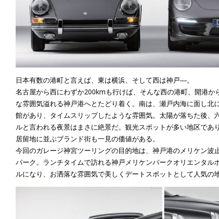
日本有数の港町と言えば、東は横浜、そして西は神戸―。
名古屋から西にわずか200kmも行けば、そんな西の港町、開港か
な雰囲気溢れる神戸港へとたどり着く。南は、瀬戸内海に面し北
館があり、タイムスリップしたような雰囲気。太陽が落ちた後、六
ルと言われる夜景はまさに絶景だ。観光スポットが多い地区であ
居留地に並ぶブランド街も一見の価値がある。
今回のガレージ神宮ツーリングの目的地は、神戸港のメリケン波
パーク。ランチタイムで訪れる神戸メリケンパークオリエンタル
ルになり、お洒落な雰囲気で美しくデートスポットとして人気の